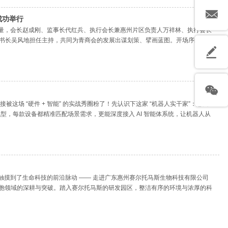
成功举行
量，会长赵成刚、监事长代红兵、执行会长兼惠州片区负责人万祥林、执行会长
秘书长吴风地担任主持，共同为青商会的发展出谋划策、擘画蓝图。开场序曲：相
行业及业务。这一环节犹如一座桥梁，拉近了彼
这场 “硬件 + 智能” 的实战秀圈粉了！先认识下这家 “机器人实干家”：惠州
型，每款设备都精准匹配场景需求，更能深度接入 AI 智能体系统，让机器人从
搭载的 AI 智
摸到了生命科技的前沿脉动 —— 走进广东惠州赛尔托马斯生物科技有限公司
干细胞领域的深耕与突破。踏入赛尔托马斯的研发园区，整洁有序的环境与浓厚的科
深刻感受到企业对技术创新的极致追求。