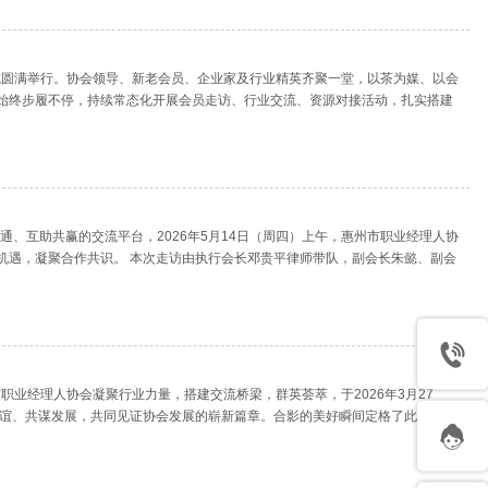
仪式圆满举行。协会领导、新老会员、企业家及行业精英齐聚一堂，以茶为媒、以会
始终步履不停，持续常态化开展会员走访、行业交流、资源对接活动，扎实搭建
稳步前行、蓬勃发展。本次茶话会摒弃正式刻板
、互助共赢的交流平台，2026年5月14日（周四）上午，惠州市职业经理人协
机遇，凝聚合作共识。 本次走访由执行会长邓贵平律师带队，副会长朱懿、副会
有限公司惠州中心支公司）共同参与，深入了解
市职业经理人协会凝聚行业力量，搭建交流桥梁，群英荟萃，于2026年3月27
叙情谊、共谋发展，共同见证协会发展的崭新篇章。合影的美好瞬间定格了此时的欢
以最诚挚的感谢。在温馨愉悦的氛围中，嘉宾们