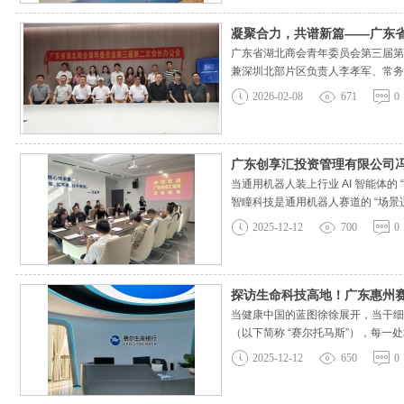
凝聚合力，共谱新篇——广东
广东省湖北商会青年委员会第三届第
兼深圳北部片区负责人李孝军、常务
识与合规的序曲奏鸣会议开场，参会
2026-02-08
671
0
广东创享汇投资管理有限公司
当通用机器人装上行业 AI 智能体的
智瞳科技是通用机器人赛道的 “场景
“会动” 升级为 “会思考、能干活”
2025-12-12
700
0
探访生命科技高地！广东惠州
当健康中国的蓝图徐徐展开，当干细
（以下简称 “赛尔托马斯”），每
研氛围扑面而来。从现代化的实验室
2025-12-12
650
0