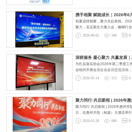
携手相聚 赋能成长｜2026
初夏温情相聚，聚力共赴新程。20
聚力，见证新生力量入会，畅聊行业
起资源互通、互助共赢、凝心聚力的
2026-06-02
566
0
深耕服务 凝心聚力 共赢发展
为扎实落实协会2026年第二季度
会组织开展会员企业走访交流活动，
长兼秘书长柏柳、理事阙海和、秘书
2026-05-14
515
0
聚力同行·共启新程 | 2026
聚力同行·共启新程 | 2026年
日，在惠州天悦（柏嘉）大酒店举行
快相聚，当美酒已斟满，佳肴已备好
2026-03-28
680
0