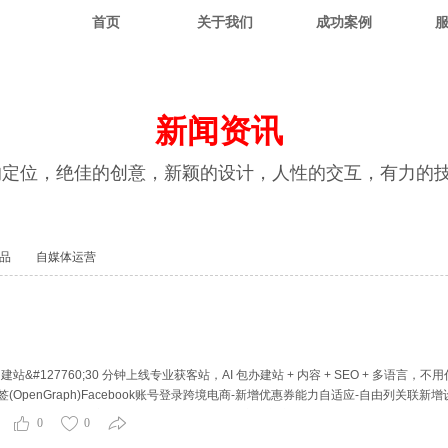
首页
关于我们
成功案例
新闻资讯
的定位，绝佳的创意，新颖的设计，人性的交互，有力的
品
自媒体运营
;AI 建站&#127760;30 分钟上线专业获客站，AI 包办建站 + 内容 + SEO 
标签(OpenGraph)Facebook账号登录跨境电商-新增优惠券能力自适应-自由列关
模块支持圈选操作自适应-图片模块支持缩放设置跨境电商-新增对公支付/银行汇款
0
0