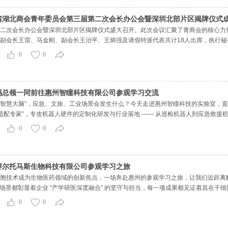
省湖北商会青年委员会第三届第二次会长办公会暨深圳北部片区揭牌仪式
二次会长办公会暨深圳北部片区揭牌仪式盛大召开。此次会议汇聚了青商会的核心力
副会长王雷、马金刚、副会长王治平、王炳强及请假特派代表共计18人出席，执行
人员依次进行了详细的自我介绍，不仅介绍了自己的基本信息，还深入阐述了从事的
0
0
冯总领一同前往惠州智瞳科技有限公司参观学习交流
 “智慧大脑”，应急、文旅、工业场景会发生什么？今天走进惠州智瞳科技的实验室，直接被
适配专家”，专攻机器人硬件的定制化研发与行业落地 —— 从巡检机器人到应急救援机
。刚进展厅，智瞳的工程师就开始 “操作讲解”：应急场景：救援机器人自主穿梭模拟危险区，
0
0
赛尔托马斯生物科技有限公司参观学习之旅
胞技术成为生物医药领域的创新焦点，一场奔赴惠州的参观学习之旅，让我们近距离触
一处场景都彰显着企业 “产学研医深度融合” 的坚守与担当，每一项成果都见证着其在
到标准化的技术平台，先进的仪器设备高速运转，科研人员专注投入的身影，让我们
0
0