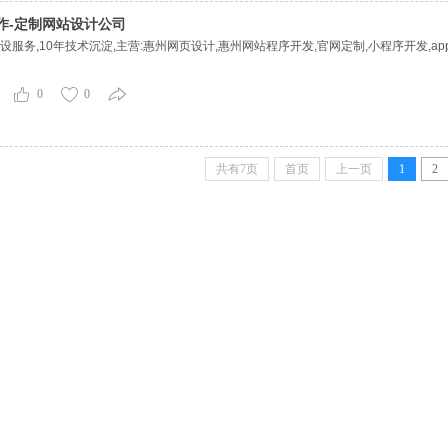
作-定制网站设计公司
务,10年技术沉淀,主营:惠州网页设计,惠州网站程序开发,官网定制,小程序开发,app
0
0
共有7页
首页
上一页
1
2