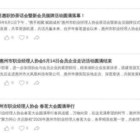
年6月惠职协茶话会暨新会员颁牌活动圆满落幕！
26年6月1日下午，“携手相聚 赋能成长”惠州市职业经理人协会茶话会暨新会员颁牌
发展，共享资源机遇，共话共赢未来。自开年春茗盛会以来，惠州市职业经理人协会
优质交流平台。2026年，协会在各位领导的悉心指导、全体新老会员的同心聚力下
0
0
｜惠州市职业经理人协会5月14日会员企业走访活动圆满结束
工作部署，进一步加强协会与会员企业的紧密联结，精准倾听企业发展诉求，搭建资源互通
先后走进惠州市火凤凰科技有限公司、惠州华康医院实地走访、深度座谈，共探发展
俞菲以及协会会员-陈创辉（惠州鑫创达汽车维修厂）、孔繁权（工银安盛人寿保险
0
0
年惠州市职业经理人协会 春茗大会圆满举行
惠州市职业经理人协会春茗大会圆满举行春风送暖，万物向荣，在这充满希望的时节，惠州
“聚力同心 共启新程”2026年惠州市职业经理人春茗大会，各界精英欢聚一堂，共
，惠州市职业经理人协会理领导层举杯祝酒，向关心与支持协会发展的各界朋友，致
0
0