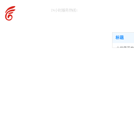
标题
- 小程序开发
- 小程序名片
- 微信分销
- 短视频直播
- 抖音小程序
- 社区团购
- 系统开发
- GEO推广