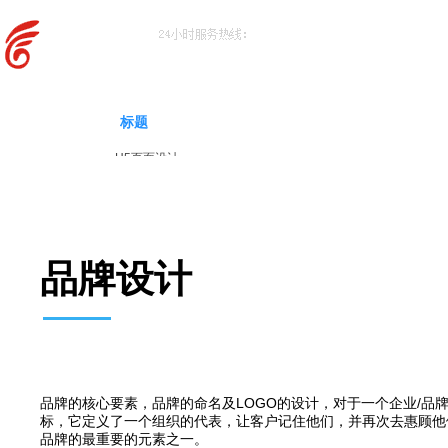
标题
H5页面设计
网店注册指导
PPT制作
电子杂志
画册设计
品牌设计
LOGO设计
VI设计
天猫设计
阿里店铺设计
详情设计
网店装修
品牌的核心要素，品牌的命名及LOGO的设计，对于一个企业/品
标，它定义了一个组织的代表，让客户记住他们，并再次去惠顾他
标识设计
品牌的最重要的元素之一。