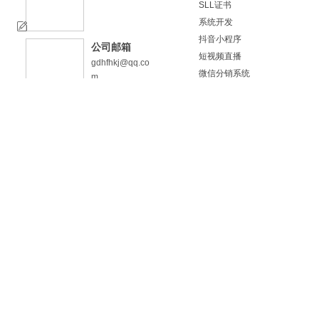
SLL证书
系统开发
抖音小程序
公司邮箱
短视频直播
gdhfhkj@qq.co
微信分销系统
m
小程序名片
小程序开发
版权：惠州市火凤凰科技有限公司 咨询热线：0752-8455884
粤ICP
品牌设计
企业邮箱
400电话
成功案例
微信分销系统
谷歌SEO
品牌网站建设
营销网站建设
响应式网站
购物型网站
百度爱采购运营
网站改版