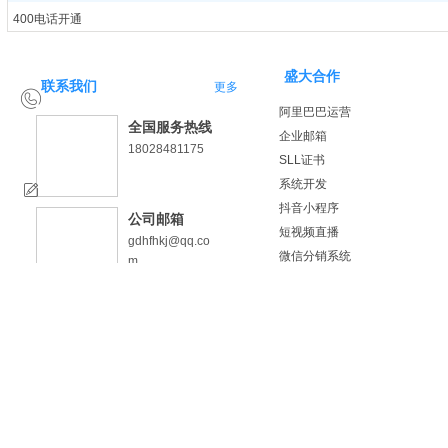
400电话开通
400电话办理
广东400电话
盛大合作
联系我们
更多
广州400电话
阿里巴巴运营
韶关400电话
全国服务热线
企业邮箱
深圳400电话
18028481175
SLL证书
珠海400电话
系统开发
汕头400电话
抖音小程序
佛山400电话
公司邮箱
短视频直播
江门400电话
gdhfhkj@qq.co
微信分销系统
湛江400电话开通
m
小程序名片
茂名400电话办理
小程序开发
肇庆400电话选号
版权：惠州市火凤凰科技有限公司 咨询热线：0752-8455884
粤ICP
品牌设计
惠州400电话
企业邮箱
梅州400电话
400电话
汕尾400电话
成功案例
河源400电话
微信分销系统
阳江400电话