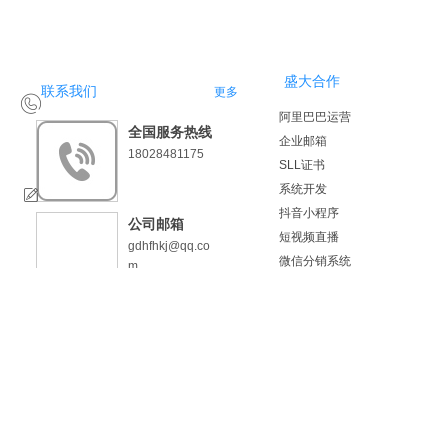
盛大合作
联系我们
更多
阿里巴巴运营
全国服务热线
企业邮箱
18028481175
SLL证书
系统开发
抖音小程序
公司邮箱
短视频直播
gdhfhkj@qq.co
微信分销系统
m
小程序名片
小程序开发
版权：惠州市火凤凰科技有限公司 咨询热线：0752-8455884
粤ICP
品牌设计
企业邮箱
400电话
成功案例
微信分销系统